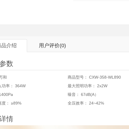
商品介绍
用户评价
(0)
参数
万和
商品型号：
CXW-358-WL890
入功率：
364W
最大照明功率：
2x2W
1400Pa
噪音：
67dB(A）
离度：
≥89%
全压效率：
24~42%
详情