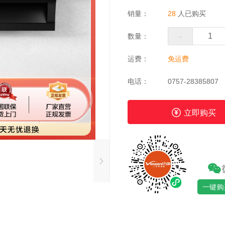
销量：
28
人已购买
-
数量：
运费：
免运费
电话：
0757-28385807
立即购买
一键购