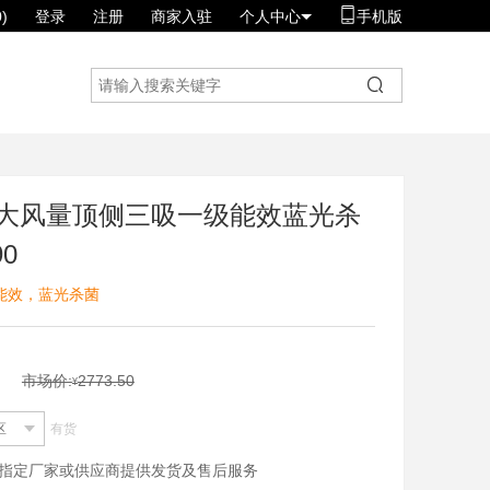
)
登录
注册
商家入驻
个人中心
手机版
m³大风量顶侧三吸一级能效蓝光杀
90
级能效，蓝光杀菌
市场价:
2773.50
¥
区
有货
指定厂家或供应商提供发货及售后服务