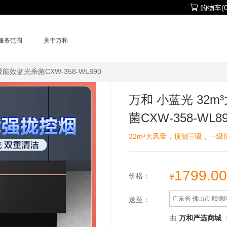
购物车(0
服务范围
关于万和
能效蓝光杀菌CXW-358-WL890
万和 小蓝光 32
菌CXW-358-WL8
32m³大风量，顶侧三吸，一
1799.00
¥
价格：
广东省 佛山市 顺德
送至：
由
万和严选商城