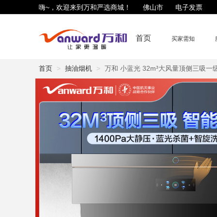
嗨~，欢迎来到万和严选商城！
佛山市
电子发票
首页
买家需知
首页
抽油烟机
万和 小蓝光 32m³大风量顶侧三吸一级