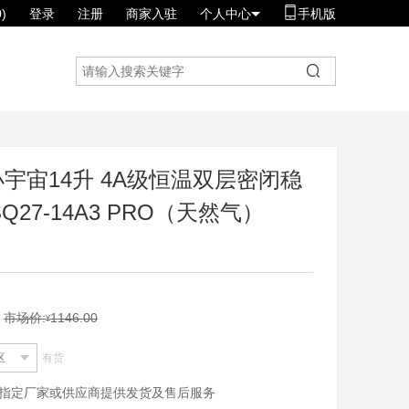
)
登录
注册
商家入驻
个人中心
手机版
宇宙14升 4A级恒温双层密闭稳
27-14A3 PRO（天然气）
市场价:
1146.00
¥
区
有货
指定厂家或供应商提供发货及售后服务