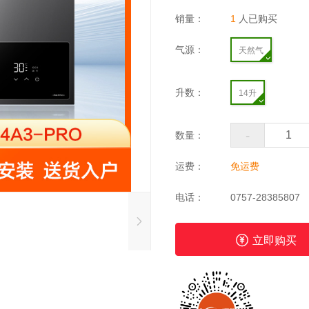
销量：
1
人已购买
气源：
天然气
升数：
14升
-
数量：
运费：
免运费
电话：
0757-28385807
立即购买