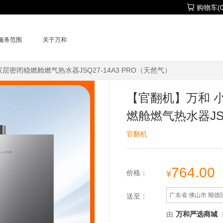
购物车(0
服务范围
关于万和
层密闭稳燃舱燃气热水器JSQ27-14A3 PRO（天然气）
【官翻机】万和 小
燃舱燃气热水器JSQ
官翻机
764.00
¥
价格：
广东省 佛山市 顺德
送至：
由
万和严选商城