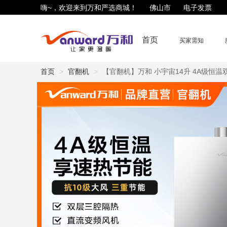
嗨~，欢迎来到万和严选商城！
佛山市
电子发票
首页
买家需知
首页
官翻机
【官翻机】万和 小宇宙14升 4A级恒温双