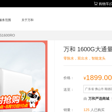
购物车(0
服务范围
关于万和
1600RO
万和 1600G大通
零陈水，双出水，智能龙头
1899.00
¥
价格：
广东省 佛山市 顺德
送至：
由
万和严选商城
销量：
125
人已购买