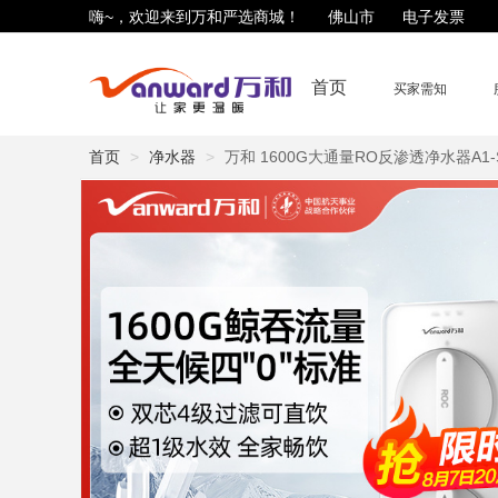
嗨~，欢迎来到万和严选商城！
佛山市
电子发票
首页
买家需知
首页
净水器
万和 1600G大通量RO反渗透净水器A1-S