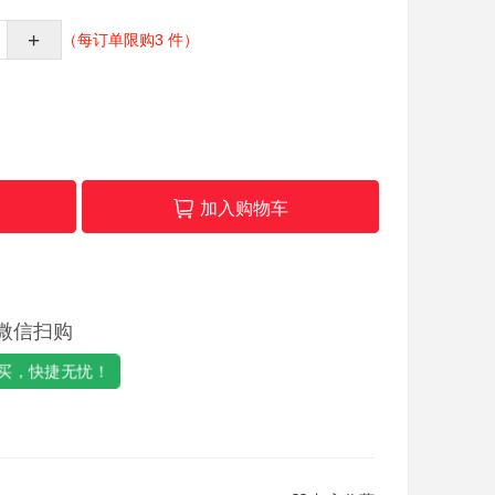
+
（每订单限购3 件）
加入购物车
微信扫购
买，快捷无忧！