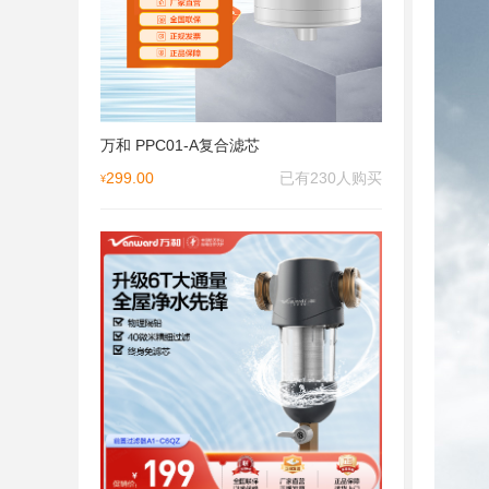
万和 PPC01-A复合滤芯
299.00
已有230人购买
¥