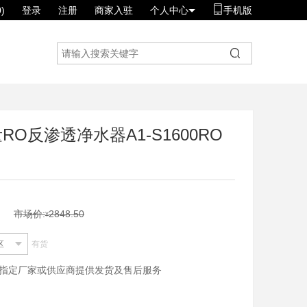
)
登录
注册
商家入驻
个人中心
手机版
量RO反渗透净水器A1-S1600RO
市场价:
2848.50
¥
区
有货
指定厂家或供应商提供发货及售后服务