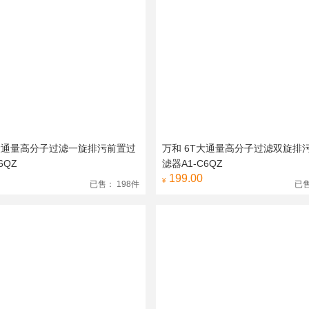
T大通量高分子过滤一旋排污前置过
万和 6T大通量高分子过滤双旋排
6QZ
滤器A1-C6QZ
199.00
¥
已售： 198件
已售