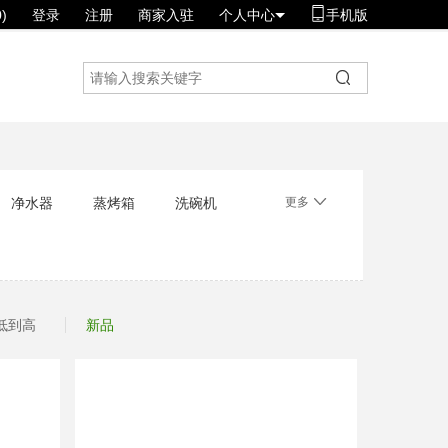
)
登录
注册
商家入驻
个人中心
手机版
净水器
蒸烤箱
洗碗机
更多
低到高
新品