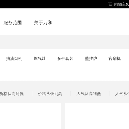
购物车(0
服务范围
关于万和
抽油烟机
燃气灶
多件套装
壁挂炉
官翻机
价格从高到低
价格从低到高
人气从高到低
人气从