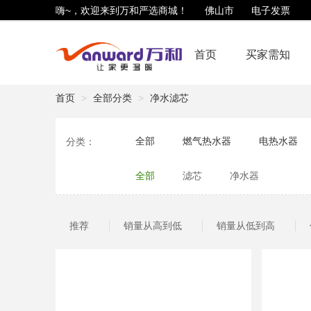
嗨~，欢迎来到万和严选商城！
佛山市
电子发票
首页
买家需知
首页
全部分类
净水滤芯
全部
燃气热水器
电热水器
分类：
净水滤芯
生活用品
商用锅炉
全部
滤芯
净水器
推荐
销量从高到低
销量从低到高