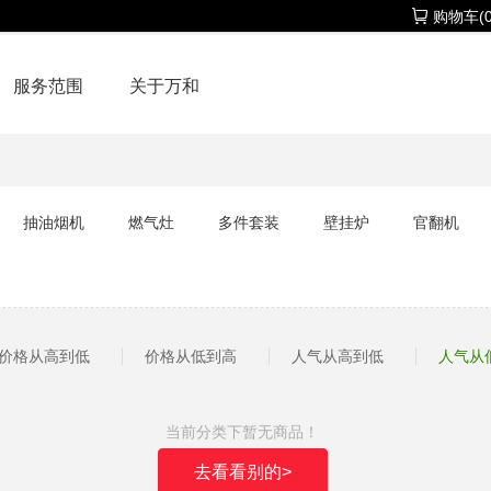
购物车(0
服务范围
关于万和
抽油烟机
燃气灶
多件套装
壁挂炉
官翻机
价格从高到低
价格从低到高
人气从高到低
人气从
当前分类下暂无商品！
去看看别的>