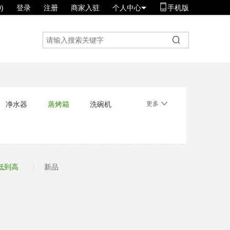
)
登录
注册
商家入驻
个人中心
手机版
净水器
蒸烤箱
洗碗机
更多
低到高
新品