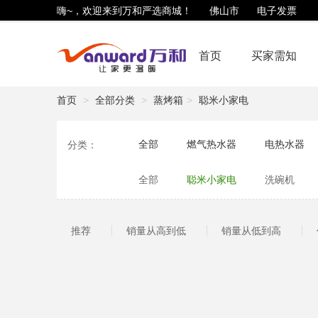
嗨~，欢迎来到万和严选商城！
佛山市
电子发票
首页
买家需知
首页
全部分类
蒸烤箱
聪米小家电
全部
燃气热水器
电热水器
分类：
净水滤芯
生活用品
商用锅炉
全部
聪米小家电
洗碗机
推荐
销量从高到低
销量从低到高