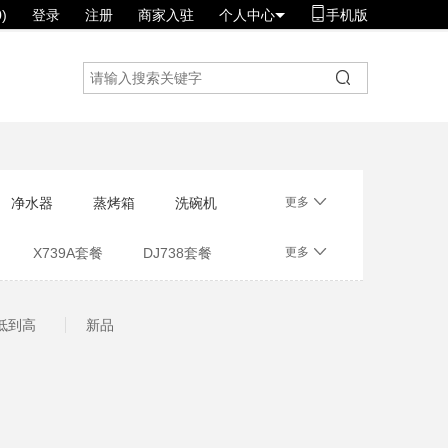
)
登录
注册
商家入驻
个人中心
手机版
净水器
蒸烤箱
洗碗机
更多
X739A套餐
DJ738套餐
更多
低到高
新品