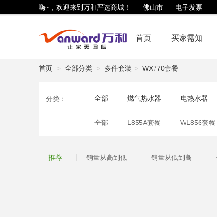
嗨~，欢迎来到万和严选商城！
佛山市
电子发票
首页
买家需知
首页
全部分类
多件套装
WX770套餐
全部
燃气热水器
电热水器
分类：
净水滤芯
生活用品
商用锅炉
全部
L855A套餐
WL856套餐
WL860套餐
J320A套餐
WL7
推荐
销量从高到低
销量从低到高