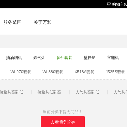
购物车(0
服务范围
关于万和
抽油烟机
燃气灶
多件套装
壁挂炉
官翻机
WL970套餐
WL880套餐
X518A套餐
J525S套餐
30套餐
WJ760套餐
WX536套餐
价格从高到低
价格从低到高
人气从高到低
人气从
当前分类下暂无商品！
去看看别的>