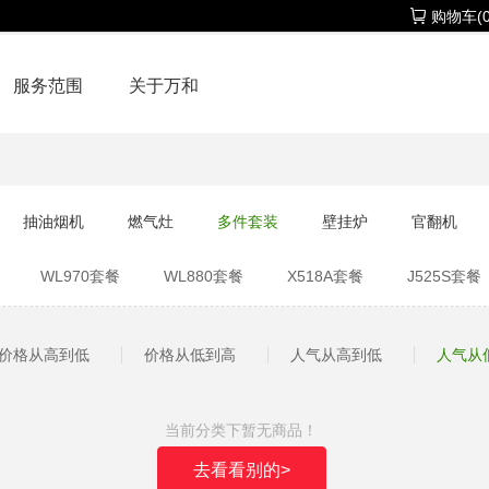
购物车(0
服务范围
关于万和
抽油烟机
燃气灶
多件套装
壁挂炉
官翻机
WL970套餐
WL880套餐
X518A套餐
J525S套餐
30套餐
WJ760套餐
WX536套餐
价格从高到低
价格从低到高
人气从高到低
人气从
当前分类下暂无商品！
去看看别的>