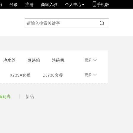
)
登录
注册
商家入驻
个人中心
手机版
净水器
蒸烤箱
洗碗机
更多
X739A套餐
DJ738套餐
更多
低到高
新品