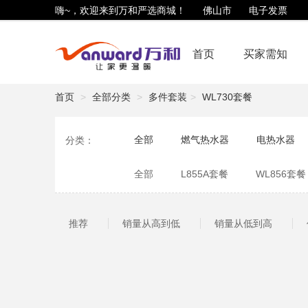
嗨~，欢迎来到万和严选商城！
佛山市
电子发票
首页
买家需知
首页
全部分类
多件套装
WL730套餐
全部
燃气热水器
电热水器
分类：
净水滤芯
生活用品
商用锅炉
全部
L855A套餐
WL856套餐
WL860套餐
J320A套餐
WL7
推荐
销量从高到低
销量从低到高